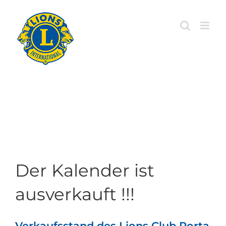
Zum
Inhalt
springen
Der Kalender ist
ausverkauft !!!
Verkaufsstand des Lions Club Porta