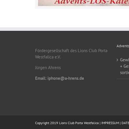
Advents
Fördergesellschaft des Lions Club Porta
Westfalica e.V.
Gewi
+ Ge
Jürgen Ahrens
sorti
Email: iphone@a-hrens.de
Copyright 2019 Lions Club Porta Westfalica |
IMPRESSUM
|
DAT