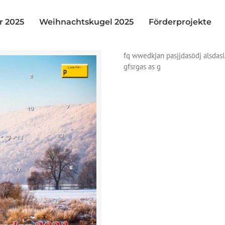
r 2025
Weihnachtskugel 2025
Förderprojekte
fq wwedkjan pasjjdasödj alsdas
gfsrgas as g