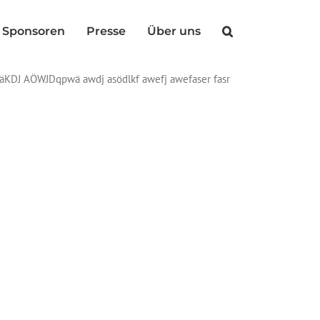
Sponsoren
Presse
Über uns
läKDJ AÖWJDqpwä awdj asödlkf awefj awefaser fasr