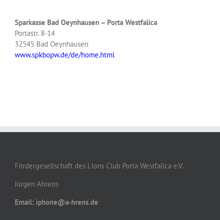
Sparkasse Bad Oeynhausen – Porta Westfalica
Portastr. 8-14
32545 Bad Oeynhausen
www.spkbopw.de/de/home.html
Fördergesellschaft des Lions Club Porta Westfalica e.V.
Jürgen Ahrens
Email: iphone@a-hrens.de