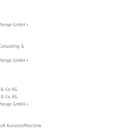
 Plenge GmbH +
Consulting &
 Plenge GmbH +
 & Co. KG
 & Co. KG
 Plenge GmbH +
euß Kunststofftechnik