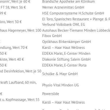
norm“, Wert je 60 €
Brandsche Apotheke am Klinikum
FT 58, Wert 36 €
Werner Arzneimittel GmbH
99 €
HSE Computersysteme H.Schulte GmbH
El Toro, Spanisches Restaurant + Plenge &
oro, Wert 50 €
Verbund Volksbank OWL EG
haus Hagemeyer, Wert 100
Autohaus Becker-Tiemann Minden Lübbeck
Fibox GmbH
€
Optikhaus Birkenkämper GmbH
ndlung, Wert 70 €
Karsli – Haar Haut Wellness
 50 €
EDEKA Markt, E-Center Minden
iste, Wert 40 €
Diakonie Stiftung Salem GmbH
 50 €
EDEKA Markt, E-Center Porta
d Desinfektion, Wert je 50
Schülke & Mayr GmbH
kraft Laufband, 60 min,
Physio Vital Minden UG
 €
Powerslide
t u. Kopfmassage, Wert 55
Karsli – Haar Haut Wellness