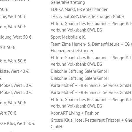
Generalvertretung
 50 €
EDEKA Markt, E-Center Minden
he, Wert 50 €
TAS & autoSPA Dienstleistungen GmbH
El Toro, Spanisches Restaurant + Plenge &
oro, Wert 50 €
Verbund Volksbank OWL EG
idung, Wert 50 €
Sport Meisolle e.K.
Team Zima Herren- & Damenfriseure + CG 
Wert 50 €
Finanzdienstleistungen
El Toro, Spanisches Restaurant + Plenge &
oro, Wert 50 €
Verbund Volksbank OWL EG
iste, Wert 40 €
Diakonie Stiftung Salem GmbH
€
Diakonie Stiftung Salem GmbH
 Möbel, Wert 50 €
Porta Möbel‘ + FB-Financial Services GmbH
 Möbel, Wert 50 €
Porta Möbel‘ + FB-Financial Services GmbH
El Toro, Spanisches Restaurant + Plenge &
oro, Wert 50 €
Verbund Volksbank OWL EG
Wert 70 €
XponART Living + Fashion
Grosse Klus Hotel Restaurant Fritzbar + Gn
se Klus, Wert 50 €
GmbH