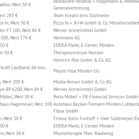
Restaurant Paradiso + Hoppmann & Pohlman
adiso, Wert 50 €
Generalvertretung
ert 283 €
Team Kreativ Jens Stühmeier
a In, Wert 50 €
Pizza In + ‚K+W GmbH & Co. Metallverarbei
r FT 100, Wert 86 €
Werner Arzneimittel GmbH
500, Wert 779 €
Wortmann AG
 50 €
EDEKA Markt, E-Center Minden
rt 50 €
Therapiezentrum Neesen
Heinrich Pott GmbH & Co. KG
kraft Laufband, 60 min,
Physio Vital Minden UG
, Wert 200 €
Media-Reisen GmbH & Co. KG
n BP 6200, Wert 84 €
Werner Arzneimittel GmbH
 Möbel, Wert 50 €
Porta Möbel‘ + FB-Financial Services GmbH
haus Hagemeyer, Wert 100
Autohaus Becker-Tiemann Minden Lübbeck
Fibox GmbH
, Wert 50 €
Friseur Karin Funhoff + Uwe Sültemeyer El
 50 €
EDEKA Markt, E-Center Minden
n, Wert 38 €
Physiotherapie Marc Raulwing