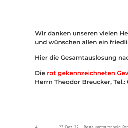
Wir danken unseren vielen He
und wünschen allen ein friedl
Hier die Gesamtauslosung na
Die
rot gekennzeichneten Ge
Herrn Theodor Breucker, Tel.:
4
23. Dez. 22
Restaurantgutschein, Par