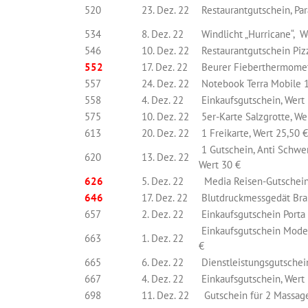
520
23. Dez. 22
Restaurantgutschein, Par
534
8. Dez. 22
Windlicht „Hurricane“, W
546
10. Dez. 22
Restaurantgutschein Pizz
552
17. Dez. 22
Beurer Fieberthermomete
557
24. Dez. 22
Notebook Terra Mobile 1
558
4. Dez. 22
Einkaufsgutschein, Wert
575
10. Dez. 22
5er-Karte Salzgrotte, We
613
20. Dez. 22
1 Freikarte, Wert 25,50 €
1 Gutschein, Anti Schwer
620
13. Dez. 22
Wert 30 €
626
5. Dez. 22
Media Reisen-Gutschein
646
17. Dez. 22
Blutdruckmessgedät Brau
657
2. Dez. 22
Einkaufsgutschein Porta
Einkaufsgutschein Mode
663
1. Dez. 22
€
665
6. Dez. 22
Dienstleistungsgutschein
667
4. Dez. 22
Einkaufsgutschein, Wert
698
11. Dez. 22
Gutschein für 2 Massage