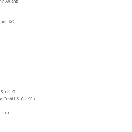
n Allianz
tung KG
 & Co. KG
e GmbH & Co. KG +
ektro