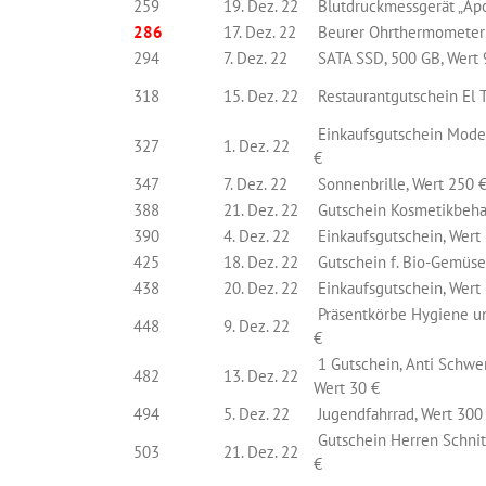
259
19. Dez. 22
Blutdruckmessgerät „Apo
286
17. Dez. 22
Beurer Ohrthermometer 
294
7. Dez. 22
SATA SSD, 500 GB, Wert 
318
15. Dez. 22
Restaurantgutschein El T
Einkaufsgutschein Mode
327
1. Dez. 22
€
347
7. Dez. 22
Sonnenbrille, Wert 250 
388
21. Dez. 22
Gutschein Kosmetikbeha
390
4. Dez. 22
Einkaufsgutschein, Wert
425
18. Dez. 22
Gutschein f. Bio-Gemüsek
438
20. Dez. 22
Einkaufsgutschein, Wert
Präsentkörbe Hygiene un
448
9. Dez. 22
€
1 Gutschein, Anti Schwer
482
13. Dez. 22
Wert 30 €
494
5. Dez. 22
Jugendfahrrad, Wert 300
Gutschein Herren Schnit
503
21. Dez. 22
€