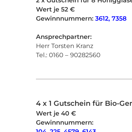
2 x Gutschein für 8 Honiggläse
Wert je 52 €
Gewinnnummern:
3612, 7358
Ansprechpartner:
Herr Torsten Kranz
Tel.: 0160 – 90282560
4 x 1 Gutschein für Bio-G
Wert je 40 €
Gewinnnummern:
104, 225, 4579, 6143