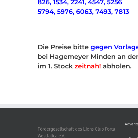
826, 1534, 2241, 4547, 5256
5794, 5976, 6063, 7493, 7813
Die Preise bitte
gegen Vorlage
bei Hagemeyer Minden an der
im 1. Stock
zeitnah!
abholen.
Advents
Fördergesellschaft des Lions Club Porta
Westfalica e.V.