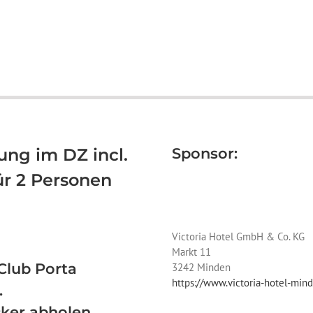
ung im DZ incl.
Sponsor:
ür 2 Personen
Victoria Hotel GmbH & Co. KG
Markt 11
Club Porta
3242 Minden
https://www.victoria-hotel-min
.
cker abholen.