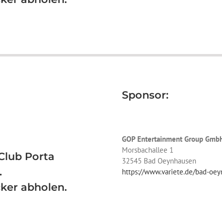
Sponsor:
GOP Entertainment Group Gmb
Morsbachallee 1
Club Porta
32545 Bad Oeynhausen
.
https://www.variete.de/bad-oe
cker abholen.